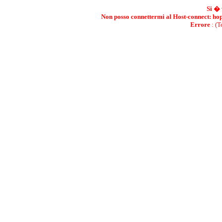
Si � 
Non posso connettermi al Host-connect: h
Errore
: (T