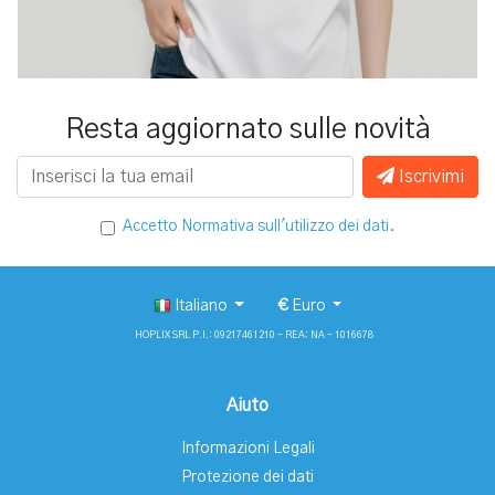
Resta aggiornato sulle novità
Iscrivimi
Accetto
Normativa sull'utilizzo dei dati
.
Italiano
€
Euro
HOPLIX SRL P.I.: 09217461210 - REA: NA - 1016678
Aiuto
Informazioni Legali
Protezione dei dati