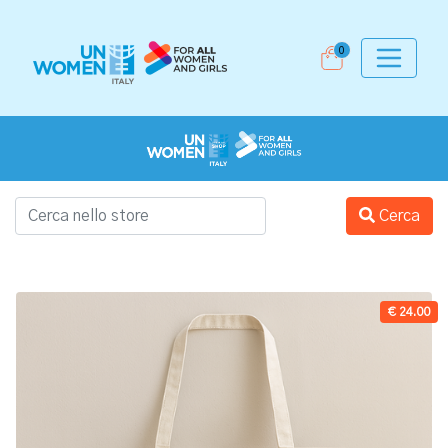
0
Cerca
€ 24.00